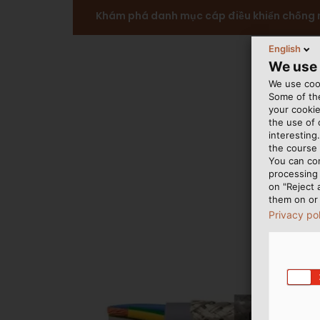
Khám phá danh mục cáp điều khiển chống 
English
We use
We use cook
Some of the
your cookie
the use of
interesting
the course 
You can co
processing 
on "Reject 
them on or 
Privacy po