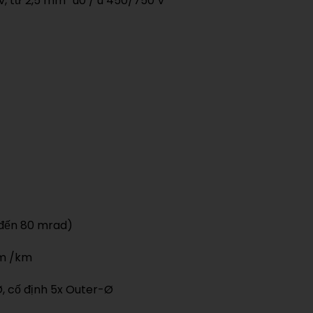
v, từ 2,5 mm² u0 / u 450/750 V
n đến 80 mrad)
hm /km
-Ø, cố định 5x Outer-Ø