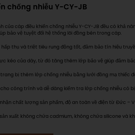
ển chống nhiễu Y-CY-JB
h của cáp điều khiển chống nhiễu Y-CY-JB đều có khả
úp bảo vệ tuyệt đối hệ thống lõi đồng bên trong cáp.
ấp thụ và triệt tiêu rung động tốt, đảm bảo tín hiệu truyề
lực kéo của dây, từ đó tăng thêm lớp bảo vệ giúp đảm bảo
 trang bị thêm lớp chống nhiễu bằng lưới đồng mạ thiếc đ
cho công trình và dễ dàng kiểm tra lớp chống nhiễu có bị
nhận chất lượng sản phẩm, độ an toàn về điện từ Đức – VD
h sản xuất không chứa cadmium, không chứa silicone và k