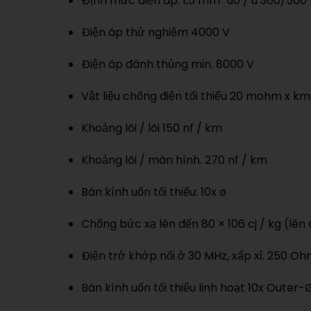
Định mức điện áp: 1,5 mm² u0 / u 300/500 
Điện áp thử nghiệm 4000 V
Điện áp đánh thủng min. 8000 V
Vật liệu chống điện tối thiểu 20 mohm x km
Khoảng lõi / lõi 150 nf / km
Khoảng lõi / màn hình. 270 nf / km
Bán kính uốn tối thiểu: 10x ø
Chống bức xạ lên đến 80 × 106 cj / kg (lê
Điện trở khớp nối ở 30 MHz, xấp xỉ. 250 O
Bán kính uốn tối thiểu linh hoạt 10x Outer