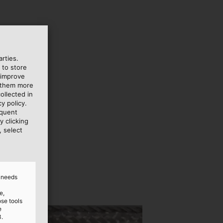
rties.
 to store
 improve
e them more
ollected in
y policy.
equent
y clicking
, select
d needs
e,
ose tools
e
3.