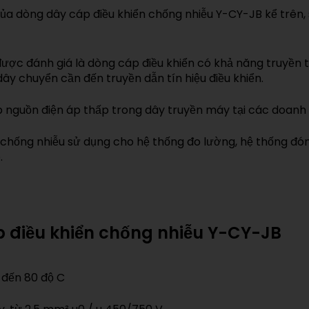
ủa dòng dây cáp điều khiển chống nhiễu Y-CY-JB kể trê
ược đánh giá là dòng cáp điều khiển có khả năng truyền t
ây chuyển cần đến truyền dẫn tín hiệu điều khiển.
 nguồn điện áp thấp trong dây truyền máy tại các doanh 
chống nhiễu sử dụng cho hệ thống đo lường, hệ thống đón
.
p điều khiển chống nhiễu Y-CY-JB
 đến 80 độ C