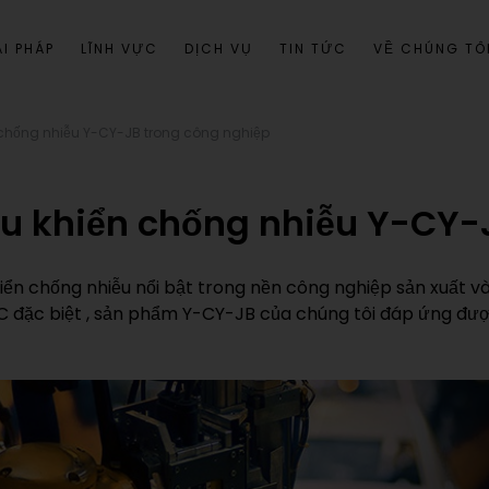
I PHÁP
LĨNH VỰC
DỊCH VỤ
TIN TỨC
VỀ CHÚNG TÔ
n chống nhiễu Y-CY-JB trong công nghiệp
ều khiển chống nhiễu Y-CY
n chống nhiễu nổi bật trong nền công nghiệp sản xuất và
PVC đặc biệt , sản phẩm Y-CY-JB của chúng tôi đáp ứng đư