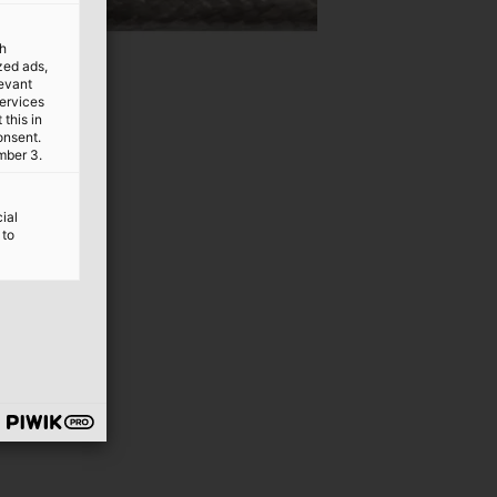
th
ized ads,
levant
services
this in
onsent.
mber 3.
ial
 to