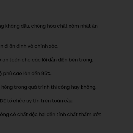
 năng kháng dầu, chống hóa chất xâm nhật ấn
n đi ổn định và chính xác.
 an toàn cho các lõi dẫn điện bên trong.
ộ phủ cao lên đến 85%.
 hỏng trong quá trình thi công hay không.
E tổ chức uy tín trên toàn cầu.
hông có chất độc hại đến tính chất thấm ướt