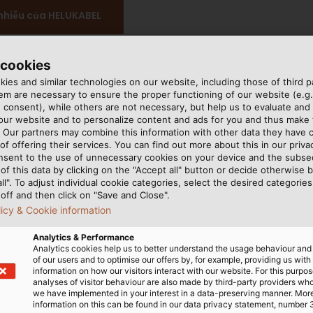
nhiễu của HELUKABEL
 cookies
ies and similar technologies on our website, including those of third pa
m are necessary to ensure the proper functioning of our website (e.g.
 consent), while others are not necessary, but help us to evaluate and
 our website and to personalize content and ads for you and thus mak
. Our partners may combine this information with other data they have c
of offering their services. You can find out more about this in our privac
nsent to the use of unnecessary cookies on your device and the subs
of this data by clicking on the "Accept all" button or decide otherwise b
all". To adjust individual cookie categories, select the desired categories
off and then click on "Save and Close".
licy & Cookie information
Analytics & Performance
Analytics cookies help us to better understand the usage behaviour an
of our users and to optimise our offers by, for example, providing us with
information on how our visitors interact with our website. For this purpos
analyses of visitor behaviour are also made by third-party providers wh
we have implemented in your interest in a data-preserving manner. Mor
information on this can be found in our data privacy statement, number 