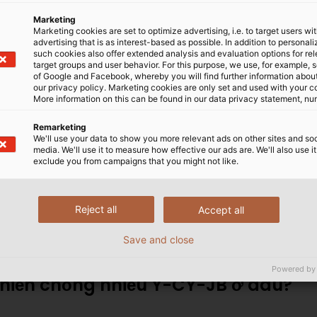
Marketing
Marketing cookies are set to optimize advertising, i.e. to target users wi
advertising that is as interest-based as possible. In addition to personal
such cookies also offer extended analysis and evaluation options for re
target groups and user behavior. For this purpose, we use, for example, 
of Google and Facebook, whereby you will find further information about 
our privacy policy. Marketing cookies are only set and used with your c
More information on this can be found in our data privacy statement, nu
Remarketing
We'll use your data to show you more relevant ads on other sites and soc
media. We'll use it to measure how effective our ads are. We'll also use it
exclude you from campaigns that you might not like.
Reject all
Accept all
Save and close
Powered by
khiển chống nhiễu Y-CY-JB ở đâu?